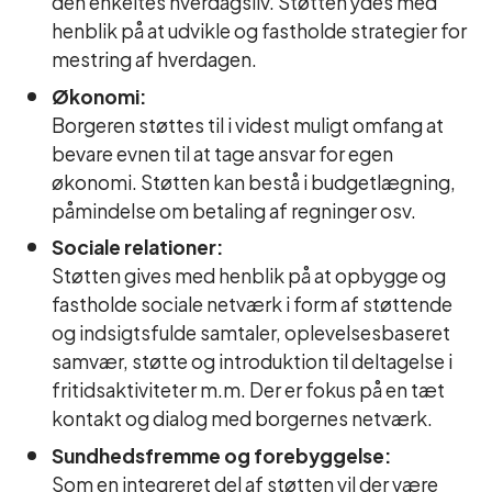
den enkeltes hverdagsliv. Støtten ydes med
henblik på at udvikle og fastholde strategier for
mestring af hverdagen.
Økonomi:
Borgeren støttes til i videst muligt omfang at
bevare evnen til at tage ansvar for egen
økonomi. Støtten kan bestå i budgetlægning,
påmindelse om betaling af regninger osv.
Sociale relationer:
Støtten gives med henblik på at opbygge og
fastholde sociale netværk i form af støttende
og indsigtsfulde samtaler, oplevelsesbaseret
samvær, støtte og introduktion til deltagelse i
fritidsaktiviteter m.m. Der er fokus på en tæt
kontakt og dialog med borgernes netværk.
Sundhedsfremme og forebyggelse:
Som en integreret del af støtten vil der være